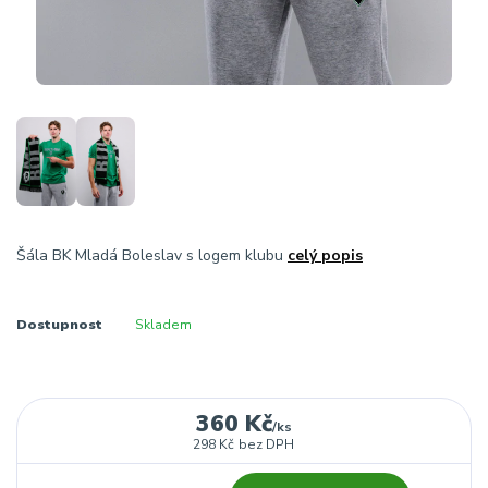
Šála BK Mladá Boleslav s logem klubu
celý popis
Dostupnost
Skladem
360 Kč
/
ks
298 Kč
bez DPH