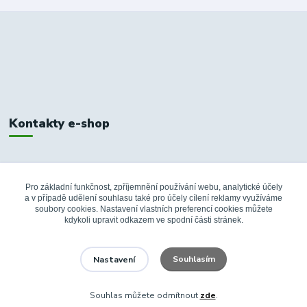
Kontakty e-shop
+420 326 748 155
10:00-14:00
Pro základní funkčnost, zpříjemnění používání webu, analytické účely
a v případě udělení souhlasu také pro účely cílení reklamy využíváme
info@fanshopbkboleslav.cz
soubory cookies. Nastavení vlastních preferencí cookies můžete
kdykoli upravit odkazem ve spodní části stránek.
Souhlasím
Nastavení
Souhlas můžete odmítnout
zde
.