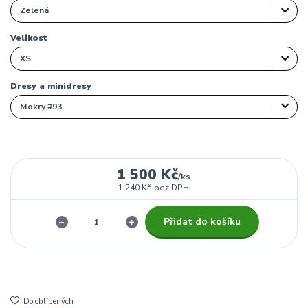
Velikost
Dresy a minidresy
1 500 Kč
/
ks
1 240 Kč
bez DPH
Přidat do košíku
Do oblíbených