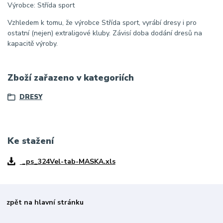
Výrobce: Střída sport
Vzhledem k tomu, že výrobce Střída sport, vyrábí dresy i pro
ostatní (nejen) extraligové kluby. Závisí doba dodání dresů na
kapacitě výroby.
Zboží zařazeno v kategoriích
DRESY
Ke stažení
_ps_324Vel-tab-MASKA.xls
zpět na hlavní stránku