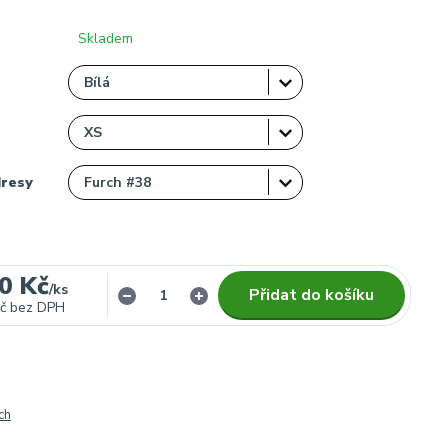
Skladem
dresy
0 Kč
/
ks
Přidat do košíku
č
bez DPH
ch