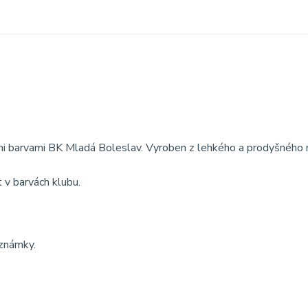
ými barvami BK Mladá Boleslav. Vyroben z lehkého a prodyšného 
t v barvách klubu.
oznámky.