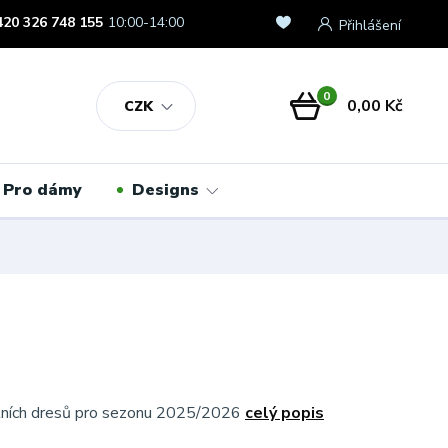
420 326 748 155
10:00-14:00
Přihlášení
0
0,00 Kč
CZK
Pro dámy
Designs
álních dresů pro sezonu 2025/2026
celý popis